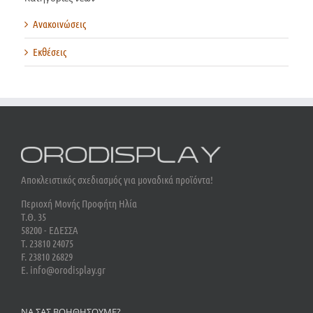
Ανακοινώσεις
Εκθέσεις
Αποκλειστικός σχεδιασμός για μοναδικά προϊόντα!
Περιοχή Μονής Προφήτη Ηλία
Τ.Θ. 35
58200 - ΕΔΕΣΣΑ
Τ. 23810 24075
F. 23810 26829
E. info@orodisplay.gr
ΝΑ ΣΑΣ ΒΟΗΘΗΣΟΥΜΕ?