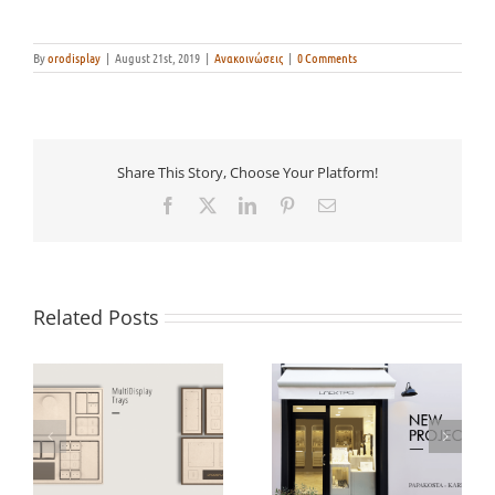
By
orodisplay
|
August 21st, 2019
|
Ανακοινώσεις
|
0 Comments
Share This Story, Choose Your Platform!
Facebook
X
LinkedIn
Pinterest
Email
Related Posts
Πώς το Instagram
άλλαξε τον τρόπο που
Νέο κατάστημα από
αγοράζουμε
την Orodisplay!
μονόπετρα
δακτυλίδια